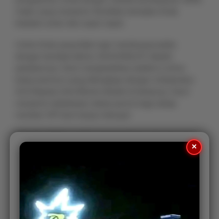
instan yang menjamin likuiditas transaksi Anda
berjalan aman dan super cepat.
Untuk Anda yang tidak ingin membuang waktu
dengan kendala teknis, NUHUNSLOT adalah
jawabannya. Kami menghadirkan platform online
kelas premium yang dilengkapi dengan infrastruktur
Anti Nawala (Anti-Block) terbaik di kelasnya. Kami
menjamin kebebasan akses penuh bagi setiap
member VIP kami tanpa interupsi.
Banyak platform janjiin menang besar, tapi pas mau
×
masuk situsnya malah kena blokir. Beda cerita kalau
Anda main di NUHUNSLOT. Di sini, sistem Anti
Nawala-nya beneran bekerja 24 jam penuh. Sekali
klik, langsung masuk tanpa perlu pusing mikirin VPN
yang bikin koneksi lemot.
Di NUHUNSLOT, kami punya teknologi Anti Nawala