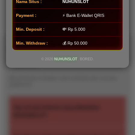
Nama Situs :
NUHUNSLOT
togel
resmi
Harga dalam Rupiah dan sudah termasuk biaya layanan
Payment :
⚡ Bank E-Wallet QRIS
(HK,
SGP,
SDY,
Min. Deposit :
💸 Rp 5.000
Macau)
dengan
Min. Withdraw :
💰 Rp 50.000
FAQ — Pertanyaan yang Sering
bonus
harian
© 2026
NUHUNSLOT
. BORED.
Diajukan
dan
cashback
menarik.
Klik pertanyaan di bawah untuk membuka atau menutup
jawabannya.
Member
Pilih
VIP
100.000
Apa inovasi terbesar yang ditawarkan
Rp
>
Dapatkan
NUHUNSLOT?
layanan
prioritas,
Klik tombol
NUHUNSLOT
Berdasarkan deskripsi
bonus